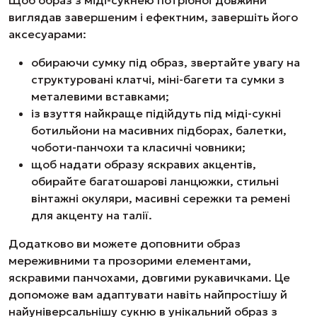
виглядав завершеним і ефектним, завершіть його
аксесуарами:
обираючи сумку під образ, звертайте увагу на
структуровані клатчі, міні-багети та сумки з
металевими вставками;
із взуття найкраще підійдуть під міді-сукні
ботильйони на масивних підборах, балетки,
чоботи-панчохи та класичні човники;
щоб надати образу яскравих акцентів,
обирайте багатошарові ланцюжки, стильні
вінтажні окуляри, масивні сережки та ремені
для акценту на талії.
Додатково ви можете доповнити образ
мереживними та прозорими елементами,
яскравими панчохами, довгими рукавичками. Це
допоможе вам адаптувати навіть найпростішу й
найуніверсальнішу сукню в унікальний образ з