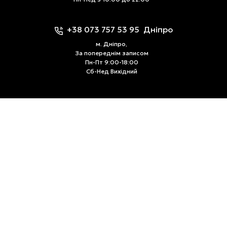
+38 073 757 53 95
Дніпро
м. Дніпро,
За попереднім записом
Пн-Пт 9:00-18:00
Сб-Нед Вихідний
@kel.in.ua
keldresses@gmail.com
ДОСТАВКА І ОПЛАТА
ПОВЕРНЕННЯ І ОБМІН
ПОЛІТИКА КОНФІДЕНЦІЙНОСТІ