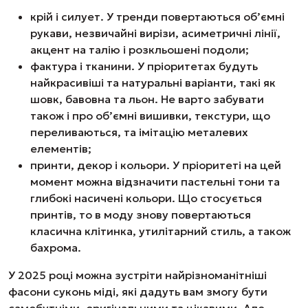
крій і силует. У тренди повертаються об’ємні
рукави, незвичайні вирізи, асиметричні лінії,
акцент на талію і розкльошені подоли;
фактура і тканини. У пріоритетах будуть
найкрасивіші та натуральні варіанти, такі як
шовк, бавовна та льон. Не варто забувати
також і про об’ємні вишивки, текстури, що
переливаються, та імітацію металевих
елементів;
принти, декор і кольори. У пріоритеті на цей
момент можна відзначити пастельні тони та
глибокі насичені кольори. Що стосується
принтів, то в моду знову повертаються
класична клітинка, утилітарний стиль, а також
бахрома.
У 2025 році можна зустріти найрізноманітніші
фасони суконь міді, які дадуть вам змогу бути
самобутніми, оригінальними та цікавими. Але