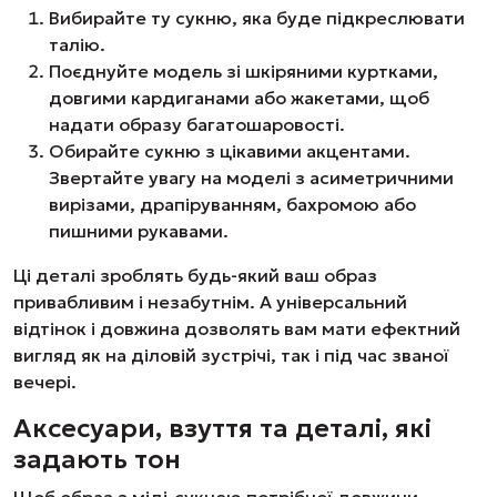
Вибирайте ту сукню, яка буде підкреслювати
талію.
Поєднуйте модель зі шкіряними куртками,
довгими кардиганами або жакетами, щоб
надати образу багатошаровості.
Обирайте сукню з цікавими акцентами.
Звертайте увагу на моделі з асиметричними
вирізами, драпіруванням, бахромою або
пишними рукавами.
Ці деталі зроблять будь-який ваш образ
привабливим і незабутнім. А універсальний
відтінок і довжина дозволять вам мати ефектний
вигляд як на діловій зустрічі, так і під час званої
вечері.
Аксесуари, взуття та деталі, які
задають тон
Щоб образ з міді-сукнею потрібної довжини