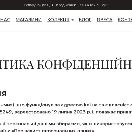
Подарунок до Дня Народження! - 7% на вечірні сукні
 НАС
МАГАЗИНИ
КОЛЕКЦІЇ
БЛОГ
ПРЕСА
КОНТ
ІТИКА КОНФІДЕНЦІЙН
ня
, «ми»), що функціонує за адресою kel.ua та є власніс
5249, зареєстровано 19 липня 2023 р.), поважає приват
кі персональні дані ми збираємо, як їх використовуємо
раїни «Про захист персональних даних».