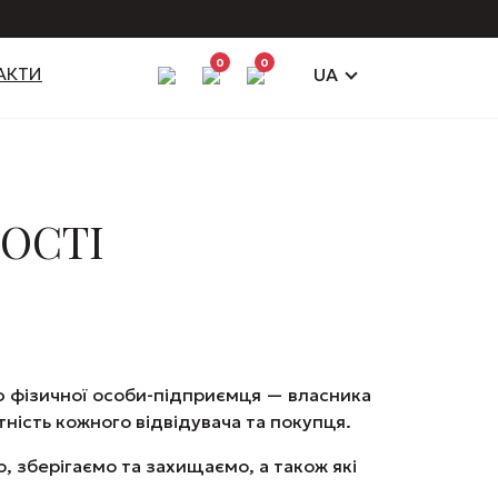
0
0
АКТИ
UA
ОСТІ
тю фізичної особи-підприємця — власника
ність кожного відвідувача та покупця.
, зберігаємо та захищаємо, а також які