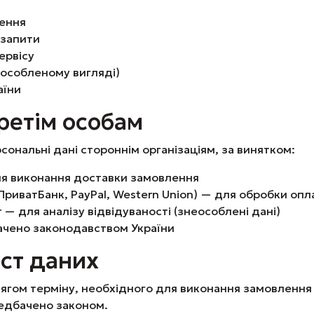
лення
 запити
ервісу
еособленому вигляді)
аїни
ретім особам
сональні дані стороннім організаціям, за винятком:
ля виконання доставки замовлення
, ПриватБанк, PayPal, Western Union) — для обробки опл
 — для аналізу відвідуваності (знеособлені дані)
ачено законодавством України
ист даних
тягом терміну, необхідного для виконання замовлення
редбачено законом.