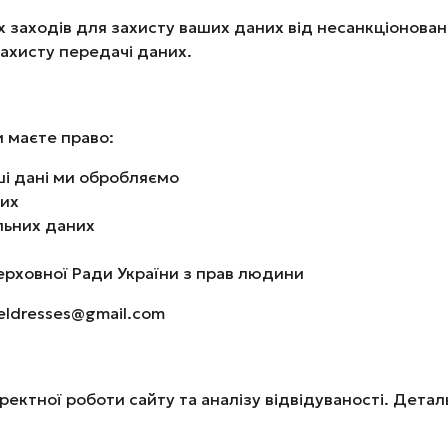
х заходів для захисту ваших даних від несанкціонова
ахисту передачі даних.
и маєте право:
ші дані ми обробляємо
них
льних даних
ерховної Ради України з прав людини
keldresses@gmail.com
ектної роботи сайту та аналізу відвідуваності. Деталь