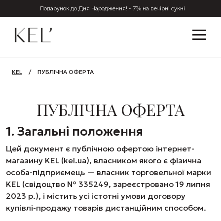
Подарунок до Дня Народження! - 7% на вечірні сукні
KEL
/
ПУБЛІЧНА ОФЕРТА
ПУБЛІЧНА ОФЕРТА
1. Загальні положення
Цей документ є публічною офертою інтернет-
магазину KEL (kel.ua), власником якого є фізична
особа-підприємець — власник торговельної марки
KEL (свідоцтво № 335249, зареєстровано 19 липня
2023 р.), і містить усі істотні умови договору
купівлі-продажу товарів дистанційним способом.