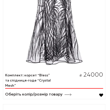
24000
Комплект: корсет “Bless”
₴
та спідниця-годе “Crystal
Mesh”
Оберіть колір/розмір товару
Цей
товар