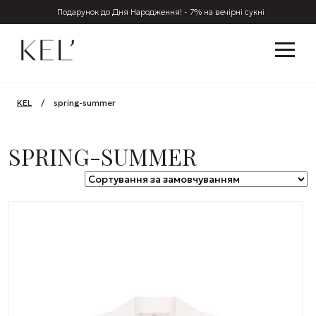
Подарунок до Дня Народження! - 7% на вечірні сукні
KEL
/
spring-summer
SPRING-SUMMER