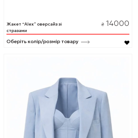
14000
Жакет “Alex” оверсайз зі
₴
стразами
Оберіть колір/розмір товару
Цей
товар
має
кілька
варіантів.
Параметри
можна
вибрати
на
сторінці
товару