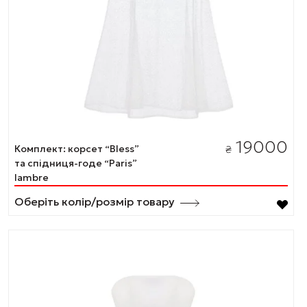
19000
Комплект: корсет “Bless”
₴
та спідниця-годе “Paris”
lambre
Оберіть колір/розмір товару
Цей
товар
має
кілька
варіантів.
Параметри