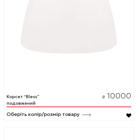
10000
Корсет “Bless”
₴
подовжений
Оберіть колір/розмір товару
Цей
товар
має