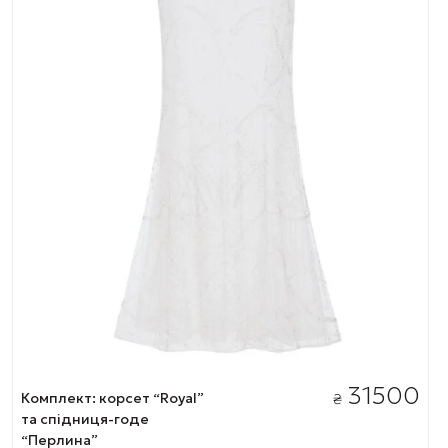
31500
Комплект: корсет “Royal”
₴
та спідниця-годе
“Перлина”