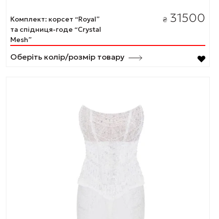
31500
Комплект: корсет “Royal”
₴
та спідниця-годе “Crystal
Mesh”
Оберіть колір/розмір товару
Цей
товар
має
кілька
варіантів.
Параметри
можна
вибрати
на
сторінці
товару