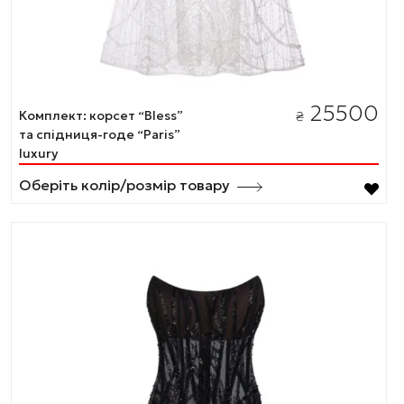
25500
Комплект: корсет “Bless”
₴
та спідниця-годе “Paris”
luxury
Оберіть колір/розмір товару
Цей
товар
має
кілька
варіантів.
Параметри
можна
вибрати
на
сторінці