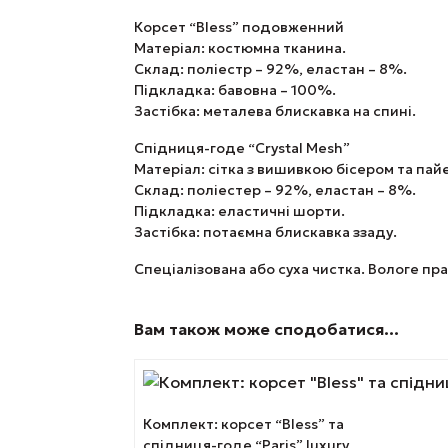
Корсет “Bless” подовженний
Матеріал: костюмна тканина.
Склад: поліестр – 92%, еластан – 8%.
Підкладка: бавовна – 100%.
Застібка: металева блискавка на спині.
Спідниця-годе “Crystal Mesh”
Матеріал: сітка з вишивкою бісером та пай
Склад: поліестер – 92%, еластан – 8%.
Підкладка: еластичні шорти.
Застібка: потаємна блискавка ззаду.
Спеціалізована або суха чистка. Вологе пр
Вам також може сподобатися…
Цей
товар
Комплект: корсет “Bless” та
має
спідниця-годе “Paris” luxury