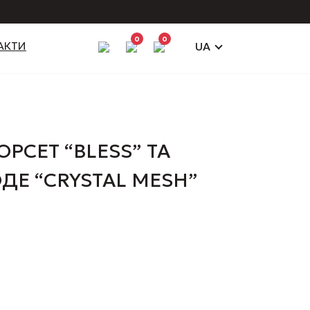
0
0
АКТИ
UA
РСЕТ “BLESS” ТА
ДЕ “CRYSTAL MESH”