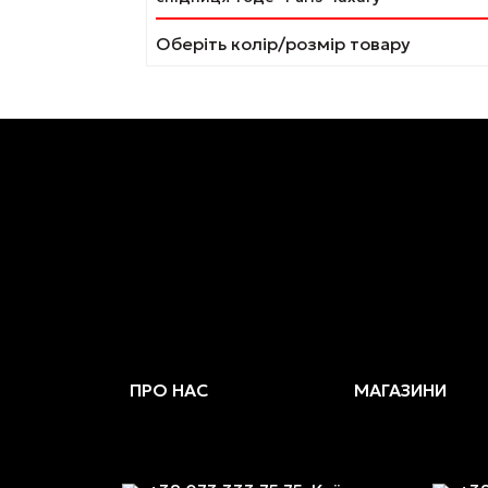
кілька
варіантів.
Оберіть колір/розмір товару
Параметри
можна
вибрати
на
сторінці
товару
ПРО НАС
МАГАЗИНИ