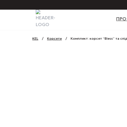
ПРО
KEL
/
Корсети
/
Комплект: корсет “Bless” та спі