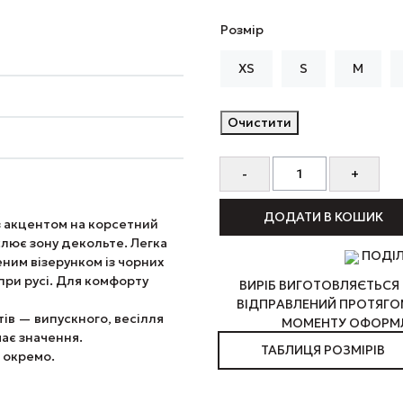
Розмір
XS
S
M
Очистити
ДОДАТИ В КОШИК
з акцентом на корсетний
слює зону декольте. Легка
ПОДІ
ним візерунком із чорних
при русі. Для комфорту
ВИРІБ ВИГОТОВЛЯЄТЬСЯ 
ВІДПРАВЛЕНИЙ ПРОТЯГОМ
ів — випускного, весілля
МОМЕНТУ ОФОРМЛ
ає значення.
ТАБЛИЦЯ РОЗМІРІВ
 окремо.