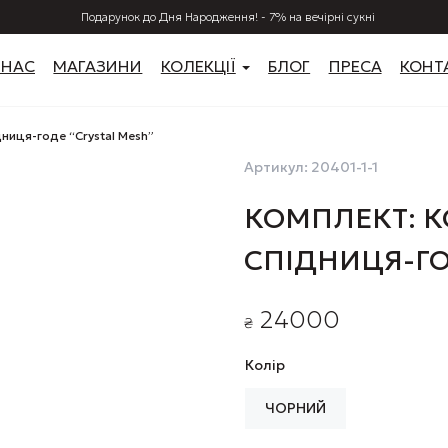
Подарунок до Дня Народження! - 7% на вечірні сукні
 НАС
МАГАЗИНИ
КОЛЕКЦІЇ
БЛОГ
ПРЕСА
КОНТ
дниця-годе “Crystal Mesh”
Артикул:
20401-1-1
КОМПЛЕКТ: КО
СПІДНИЦЯ-ГО
24000
₴
Колір
ЧОРНИЙ