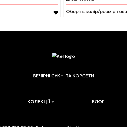
кілька
варіантів.
Оберіть колір/розмір тов
Параметри
можна
вибрати
на
сторінці
товару
ВЕЧІРНІ СУКНІ ТА КОРСЕТИ
КОЛЕКЦІЇ
БЛОГ