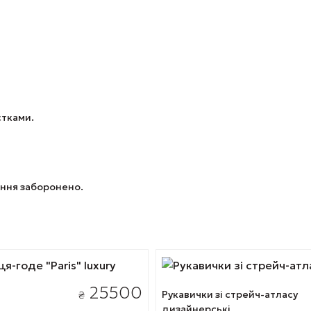
єтками.
ання заборонено.
Цей
товар
25500
Рукавички зі стрейч-атласу
₴
має
дизайнерські