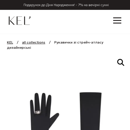
Подарунок до Дня Народження! - 7% на вечірні сукні
KEL
/
all collections
/
Рукавички зі стрейч-атласу
дизайнерські