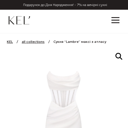
Подарунок до Дня Народження! - 7% на вечірні сукні
KEL
/
all collections
/
Сукня “Lambre” максі з атласу