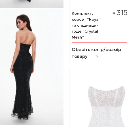
31
Комплект:
₴
корсет “Royal”
та спідниця-
годе “Crystal
Mesh”
Оберіть колір/розмір
товару
Цей
товар
має
кілька
варіантів.
Параметри
можна
вибрати