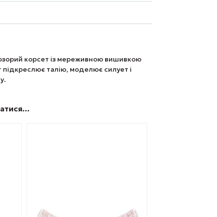
озорий корсет із мереживною вишивкою
т підкреслює талію, моделює силует і
у.
батися…
Цей
товар
має
кілька
варіантів.
Параметри
можна
вибрати