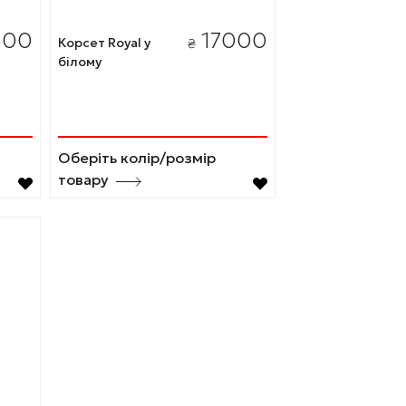
500
17000
Корсет Royal у
₴
білому
Оберіть колір/розмір
товару