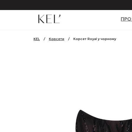
ПРО
KEL
/
Корсети
/
Корсет Royal у чорному