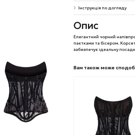
Інструкція по догляду
Опис
Елегантний чорний напівпр
паєтками та бісером. Корсе
забезпечує ідеальну посадк
Вам також може сподо
Цей
товар
має
кілька
варіантів.
Параметри
можна
вибрати