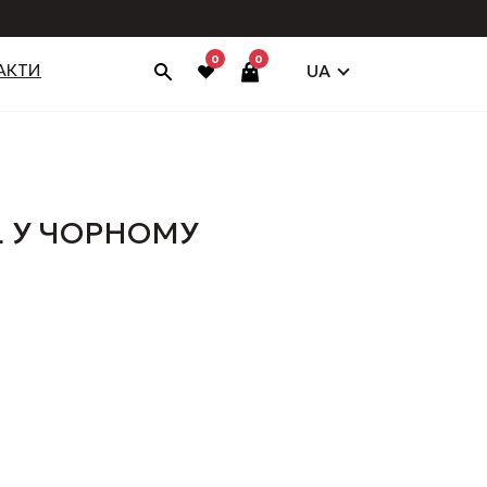
0
0
АКТИ
UA
L У ЧОРНОМУ