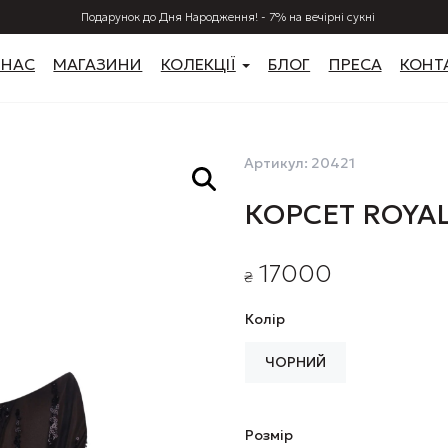
Подарунок до Дня Народження! - 7% на вечірні сукні
 НАС
МАГАЗИНИ
КОЛЕКЦІЇ
БЛОГ
ПРЕСА
КОНТ
Артикул:
20421
КОРСЕТ ROYA
17000
₴
Колір
ЧОРНИЙ
Розмір