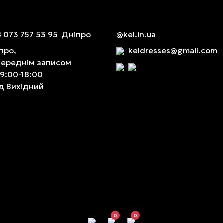
 073 757 53 95
Дніпро
@kel.in.ua
про,
keldresses@gmail.com
переднім записом
 9:00-18:00
д Вихідний
0
0