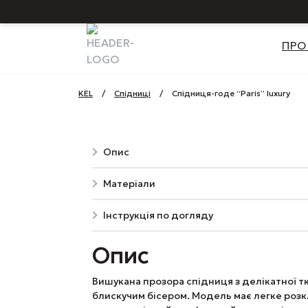
ПРО
KEL
/
Спідниці
/
Спідниця-годе “Paris” luxury
Опис
Матеріали
Інструкція по догляду
Опис
Вишукана прозора спідниця з делікатної т
блискучим бісером. Модель має легке роз