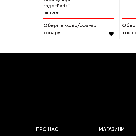
можна
можн
годе “Paris”
вибрати
вибр
lambre
на
на
сторінці
сторі
Оберіть колір/розмір
Обері
товару
товар
товару
това
ПРО НАС
МАГАЗИНИ