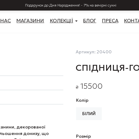
Подарунок до Дня Народження! - 7% на вечірні сукні
 НАС
МАГАЗИНИ
КОЛЕКЦІЇ
БЛОГ
ПРЕСА
КОНТ
Артикул:
20400
СПІДНИЦЯ-ГО
15500
₴
Колір
БІЛИЙ
канини, декорованої
кльошення донизу, що
Розмір