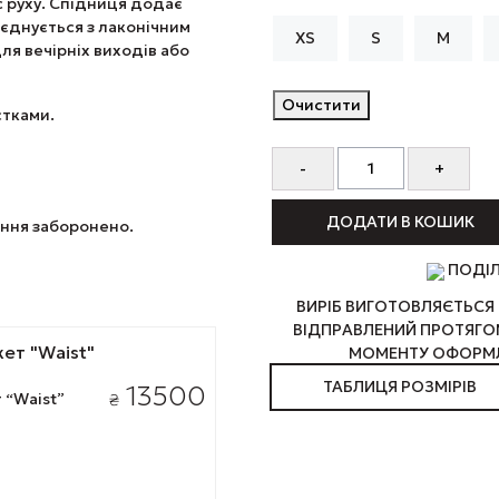
с руху. Спідниця додає
оєднується з лаконічним
XS
S
M
ля вечірніх виходів або
Очистити
єтками.
ДОДАТИ В КОШИК
ання заборонено.
ПОДІ
ВИРІБ ВИГОТОВЛЯЄТЬСЯ 
ВІДПРАВЛЕНИЙ ПРОТЯГОМ
МОМЕНТУ ОФОРМЛ
ТАБЛИЦЯ РОЗМІРІВ
13500
 “Waist”
₴
а
тів.
метри