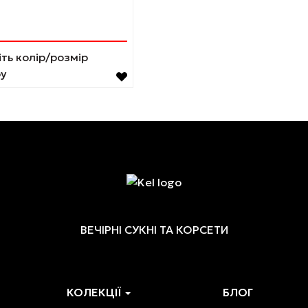
а
ати
нці
ть колір/розмір
у
ру
ВЕЧІРНІ СУКНІ ТА КОРСЕТИ
КОЛЕКЦІЇ
БЛОГ