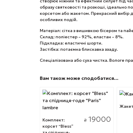
створює ніжний та ефектний силует під ча
образу святковості та розкоші, ідеально п
корсетом або жакетом. Прекрасний вибір д
особливих подій.
Матеріал: сітка з вишивкою бісером та пай
Склад: поліестер – 92%, еластан – 8%.
Підкладка: еластичні шорти.
Застібка: потаємна блискавка ззаду.
Спеціалізована або суха чистка. Вологе пр
Вам також може сподобатися…
Цей
Цей
товар
товар
Жакет
має
має
кілька
кільк
19000
Комплект:
₴
варіантів.
варіан
корсет “Bless”
Параметри
Пара
та спідниця-