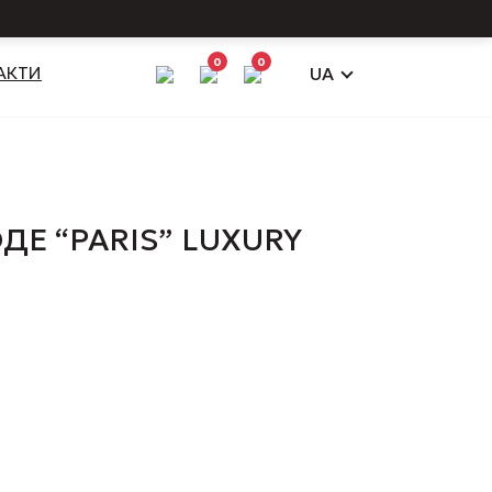
0
0
АКТИ
UA
ДЕ “PARIS” LUXURY