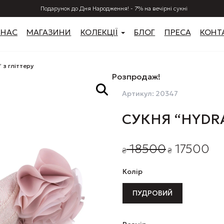
Подарунок до Дня Народження! - 7% на вечірні сукні
 НАС
МАГАЗИНИ
КОЛЕКЦІЇ
БЛОГ
ПРЕСА
КОНТ
 з гліттеру
Розпродаж!
Артикул:
20347
СУКНЯ “HYDRA
Оригінальна
Пот
18500
17500
₴
₴
ціна:
ціна
₴ 18500.
₴ 17
Колір
ПУДРОВИЙ