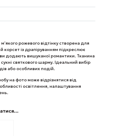
 м’якого рожевого відтінку створена для
ий корсет із драпіруванням підкреслює
кави додають вишуканої романтики. Тканина
 сукні святкового шарму. Ідеальний вибір
дів або особливих подій.
иробу на фото може відрізнятися від
собливості освітлення, налаштування
ень.
батися…