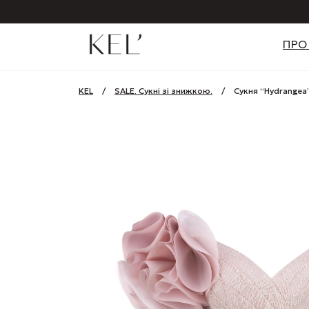
ПРО
KEL
/
SALE. Сукні зі знижкою.
/
Сукня “Hydrangea”