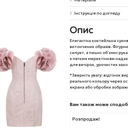
Матеріали
Інструкція по догляду
Опис
Елегантна коктейльна сукня
витончених образів. Фігурн
силует, а пишні об’ємні ру
з легким мерехтінням надає
для вечірок, урочистих захо
*
Зверніть увагу: відтінок в
реального кольору через о
екрана або обробки зображ
Вам також може сподо
Цей
Розпродаж!
товар