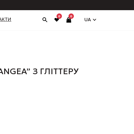
0
0
АКТИ
UA
NGEA” З ГЛІТТЕРУ
очна
:
500.