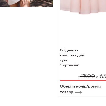
Спідниця-
комплект для
сукні
“Гортензія”
Оригі
7500
6
₴
₴
ціна:
₴ 750
Оберіть колір/розмір
товару