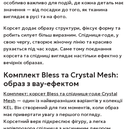
особливо важливо для подій, де кожна деталь має
значення — від посадки до того, як тканина
виглядає в русі та на фото.
Корсет додає образу структури, фіксує форму та
робить силует більш виразним. Спідниця-годе, у
свою чергу, створює жіночну лінію та красиво
рухається під час ходи. Саме тому поєднання
корсета та спідниці виглядає настільки ефектно у
вечірніх образах.
Комплект Bless та Crystal Mesh:
образ з вау-ефектом
Комплект: корсет Bless та спідниця-годе Crystal
Mesh
— один із найвиразніших варіантів у колекції
KEL. Він створений для тих моментів, коли образ
має привертати увагу з першого погляду.
Корсетний верх підкреслює фігуру, а легка
напівпрозора спідниця з насиченим декором