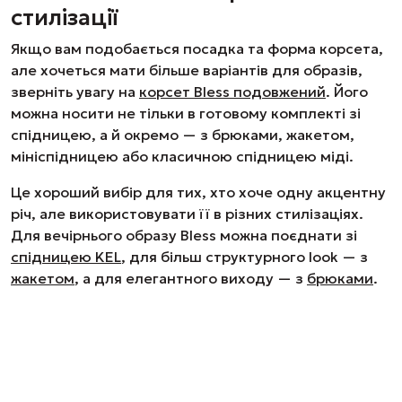
стилізації
Якщо вам подобається посадка та форма корсета,
але хочеться мати більше варіантів для образів,
зверніть увагу на
корсет Bless подовжений
. Його
можна носити не тільки в готовому комплекті зі
спідницею, а й окремо — з брюками, жакетом,
мініспідницею або класичною спідницею міді.
Це хороший вибір для тих, хто хоче одну акцентну
річ, але використовувати її в різних стилізаціях.
Для вечірнього образу Bless можна поєднати зі
спідницею KEL
, для більш структурного look — з
жакетом
, а для елегантного виходу — з
брюками
.