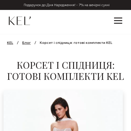
Подарунок до Дня Народження! - 7% на вечірні сукні
KEL
/
Блог
/
Корсет і спідниця: готові комплекти KEL
КОРСЕТ І СПІДНИЦЯ:
ГОТОВІ КОМПЛЕКТИ KEL