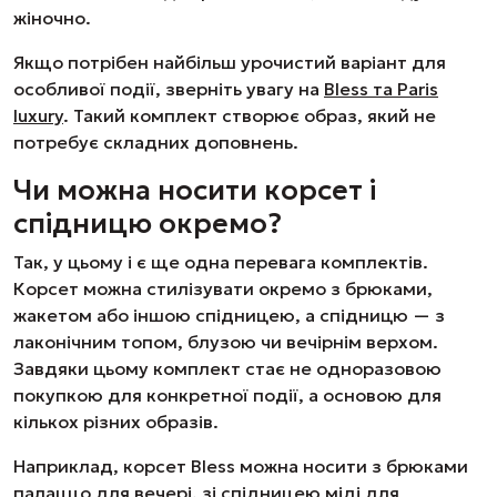
жіночно.
Якщо потрібен найбільш урочистий варіант для
особливої події, зверніть увагу на
Bless та Paris
luxury
. Такий комплект створює образ, який не
потребує складних доповнень.
Чи можна носити корсет і
спідницю окремо?
Так, у цьому і є ще одна перевага комплектів.
Корсет можна стилізувати окремо з брюками,
жакетом або іншою спідницею, а спідницю — з
лаконічним топом, блузою чи вечірнім верхом.
Завдяки цьому комплект стає не одноразовою
покупкою для конкретної події, а основою для
кількох різних образів.
Наприклад, корсет Bless можна носити з брюками
палаццо для вечері, зі спідницею міді для