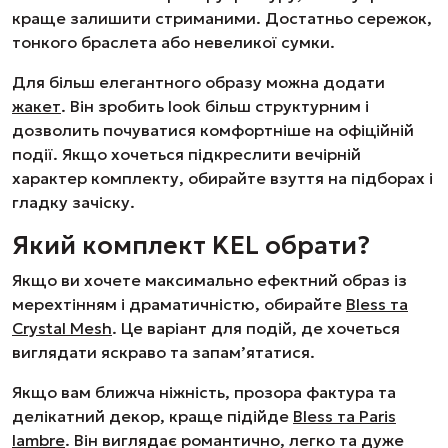
краще залишити стриманими. Достатньо сережок,
тонкого браслета або невеликої сумки.
Для більш елегантного образу можна додати
жакет
. Він зробить look більш структурним і
дозволить почуватися комфортніше на офіційній
події. Якщо хочеться підкреслити вечірній
характер комплекту, обирайте взуття на підборах і
гладку зачіску.
Який комплект KEL обрати?
Якщо ви хочете максимально ефектний образ із
мерехтінням і драматичністю, обирайте
Bless та
Crystal Mesh
. Це варіант для подій, де хочеться
виглядати яскраво та запам’ятатися.
Якщо вам ближча ніжність, прозора фактура та
делікатний декор, краще підійде
Bless та Paris
lambre
. Він виглядає романтично, легко та дуже