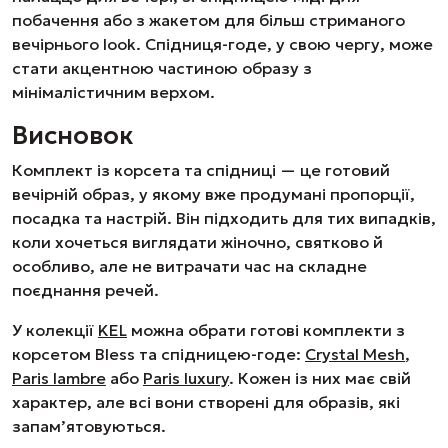
побачення або з жакетом для більш стриманого
вечірнього look. Спідниця-годе, у свою чергу, може
стати акцентною частиною образу з
мінімалістичним верхом.
Висновок
Комплект із корсета та спідниці — це готовий
вечірній образ, у якому вже продумані пропорції,
посадка та настрій. Він підходить для тих випадків,
коли хочеться виглядати жіночно, святково й
особливо, але не витрачати час на складне
поєднання речей.
У колекції
KEL
можна обрати готові комплекти з
корсетом Bless та спідницею-годе:
Crystal Mesh
,
Paris lambre
або
Paris luxury
. Кожен із них має свій
характер, але всі вони створені для образів, які
запам’ятовуються.