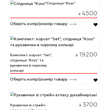
товару
Спідниця “Koss”
товар
має
4500
₴
кілька
варіантів.
Оберіть колір/розмір товару
Параметри
можна
Цей
вибрати
товар
на
має
сторінці
19200
Комплект: корсет “Set”,
₴
кілька
товару
спідниця “Koss” та
варіантів.
рукавички в чорному
Параметри
кольорі
можна
Оберіть колір/розмір товару
вибрати
на
сторінці
Цей
товару
товар
3700
Рукавички зі стрейч-
₴
має