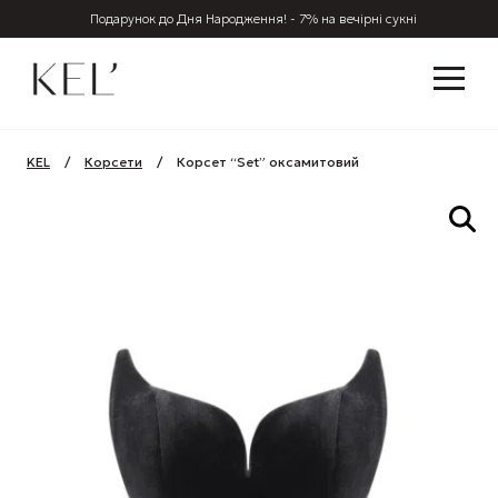
Подарунок до Дня Народження! - 7% на вечірні сукні
KEL
/
Корсети
/
Корсет “Set” оксамитовий