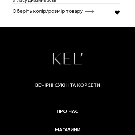
атласу дизайнерські
кілька
варіантів.
Оберіть колір/розмір товару
Параметри
можна
вибрати
на
сторінці
товару
ВЕЧІРНІ СУКНІ ТА КОРСЕТИ
ПРО НАС
МАГАЗИНИ