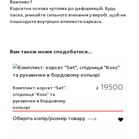
Важливо ❗️
Корсетна основа чутлива до деформацій. Будь
ласка, уникайте сильного згинання у виробі, щоб не
пошкодити внутрішні елементи каркаса.
Вам також може сподобатися…
Цей
товар
має
19500
Комплект: корсет “Set”,
₴
кілька
спідниця “Koss” та
варіантів.
рукавички в бордовому
Параметри
кольорі
можна
Оберіть колір/розмір товару
вибрати
на
сторінці
Цей