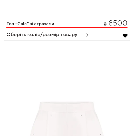
8500
Топ “Gala” зі стразами
₴
Оберіть колір/розмір товару
Цей
товар
має
кілька
варіантів.
Параметри
можна
вибрати
на
сторінці
товару