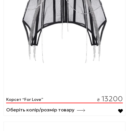
13200
Корсет “For Love”
₴
Оберіть колір/розмір товару
Цей
товар
має