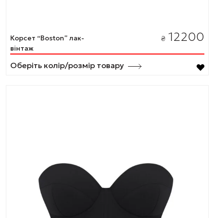
12200
Корсет “Boston” лак-
₴
вінтаж
Оберіть колір/розмір товару
Цей
товар
має
кілька
варіантів.
Параметри
можна
вибрати
на
сторінці
товару