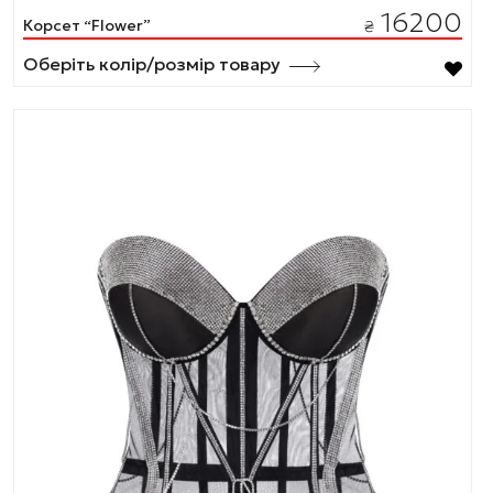
16200
Корсет “Flower”
₴
Оберіть колір/розмір товару
Цей
товар
має
кілька
варіантів.
Параметри
можна
вибрати
на
сторінці
товару