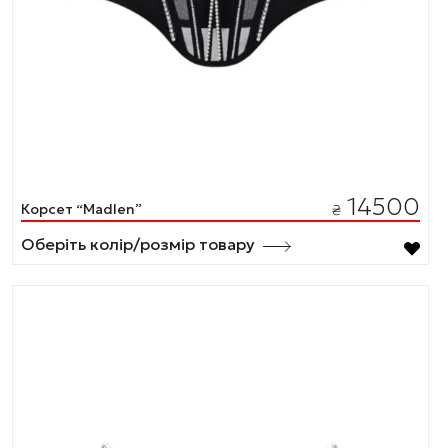
14500
Корсет “Madlen”
₴
Оберіть колір/розмір товару
Цей
товар
має
кілька
варіантів.
Параметри
можна
вибрати