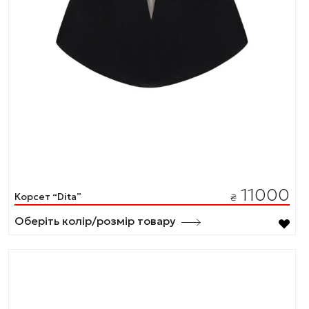
11000
Корсет “Dita”
₴
Оберіть колір/розмір товару
Цей
товар
має
кілька
варіантів.