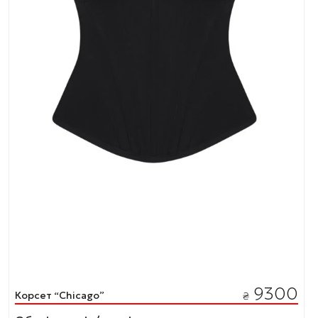
9300
Корсет “Chiсago”
₴