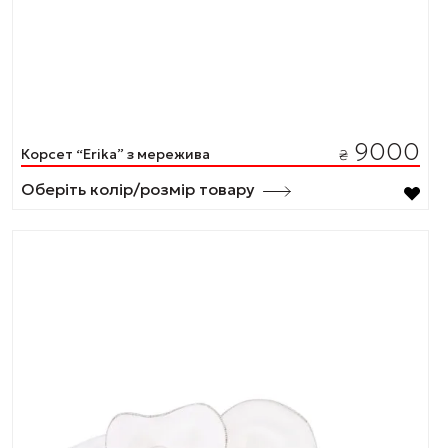
9000
Корсет “Erika” з мережива
₴
Оберіть колір/розмір товару
Цей
товар
має
кілька
варіантів.
Параметри
можна
вибрати
на
сторінці